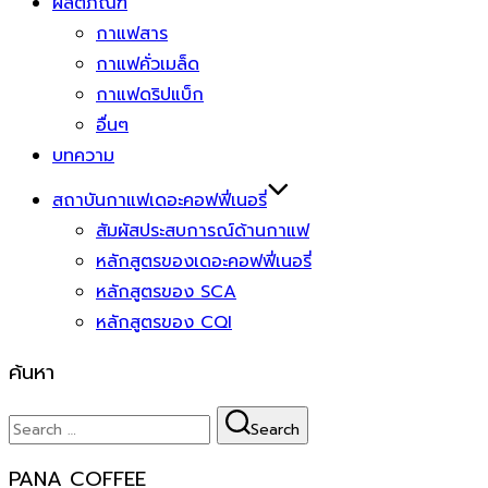
ผลิตภัณฑ์
กาแฟสาร
กาแฟคั่วเมล็ด
กาแฟดริปแบ็ก
อื่นๆ
บทความ
สถาบันกาแฟเดอะคอฟฟี่เนอรี่
สัมผัสประสบการณ์ด้านกาแฟ
หลักสูตรของเดอะคอฟฟี่เนอรี่
หลักสูตรของ SCA
หลักสูตรของ CQI
ค้นหา
Search
Search
for:
PANA COFFEE