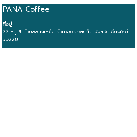
PANA Coffee
ที่อยู่
77 หมู่ 8 ตำบลลวงเหนือ อำเภอดอยสะเก็ด จังหวัดเชียงใหม่
50220
โทร
052 080 732
เปิดทำการ
วันจันทร์-ศุกร์: 8.30–17.00 น.
E-mail
: digitalmarketing@panacoffeethailand.com