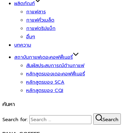
ผลิตภัณฑ์
กาแฟสาร
กาแฟคั่วเมล็ด
กาแฟดริปแบ็ก
อื่นๆ
บทความ
สถาบันกาแฟเดอะคอฟฟี่เนอรี่
สัมผัสประสบการณ์ด้านกาแฟ
หลักสูตรของเดอะคอฟฟี่เนอรี่
หลักสูตรของ SCA
หลักสูตรของ CQI
ค้นหา
Search for:
Search