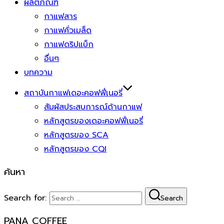
ผลิตภัณฑ์
กาแฟสาร
กาแฟคั่วเมล็ด
กาแฟดริปแบ็ก
อื่นๆ
บทความ
สถาบันกาแฟเดอะคอฟฟี่เนอรี่
สัมผัสประสบการณ์ด้านกาแฟ
หลักสูตรของเดอะคอฟฟี่เนอรี่
หลักสูตรของ SCA
หลักสูตรของ CQI
ค้นหา
Search for:
Search
PANA COFFEE