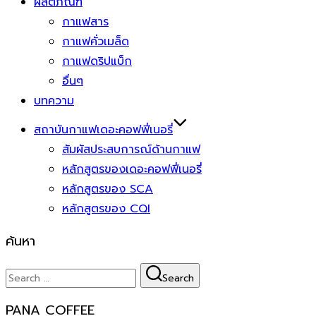
ผลิตภัณฑ์
กาแฟสาร
กาแฟคั่วเมล็ด
กาแฟดริปแบ็ก
อื่นๆ
บทความ
สถาบันกาแฟเดอะคอฟฟี่เนอรี่
สัมผัสประสบการณ์ด้านกาแฟ
หลักสูตรของเดอะคอฟฟี่เนอรี่
หลักสูตรของ SCA
หลักสูตรของ CQI
ค้นหา
Search
Search
for:
PANA COFFEE