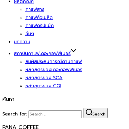
ผลิตภัณฑ์
กาแฟสาร
กาแฟคั่วเมล็ด
กาแฟดริปแบ็ก
อื่นๆ
บทความ
สถาบันกาแฟเดอะคอฟฟี่เนอรี่
สัมผัสประสบการณ์ด้านกาแฟ
หลักสูตรของเดอะคอฟฟี่เนอรี่
หลักสูตรของ SCA
หลักสูตรของ CQI
ค้นหา
Search for:
Search
PANA COFFEE