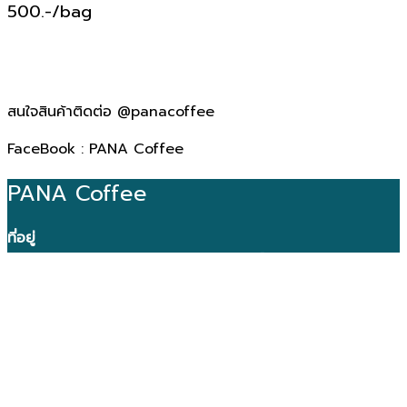
500.-/bag
สนใจสินค้าติดต่อ @panacoffee
FaceBook : PANA Coffee
PANA Coffee
ที่อยู่
77 หมู่ 8 ตำบลลวงเหนือ อำเภอดอยสะเก็ด จังหวัดเชียงใหม่
50220
โทร
052 080 732
เปิดทำการ
วันจันทร์-ศุกร์: 8.30–17.00 น.
E-mail
: digitalmarketing@panacoffeethailand.com