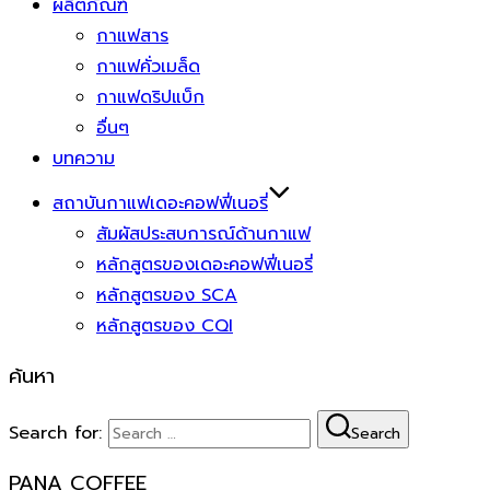
ผลิตภัณฑ์
กาแฟสาร
กาแฟคั่วเมล็ด
กาแฟดริปแบ็ก
อื่นๆ
บทความ
สถาบันกาแฟเดอะคอฟฟี่เนอรี่
สัมผัสประสบการณ์ด้านกาแฟ
หลักสูตรของเดอะคอฟฟี่เนอรี่
หลักสูตรของ SCA
หลักสูตรของ CQI
ค้นหา
Search for:
Search
PANA COFFEE