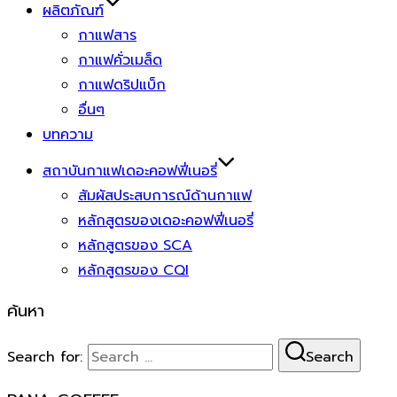
ผลิตภัณฑ์
กาแฟสาร
กาแฟคั่วเมล็ด
กาแฟดริปแบ็ก
อื่นๆ
บทความ
สถาบันกาแฟเดอะคอฟฟี่เนอรี่
สัมผัสประสบการณ์ด้านกาแฟ
หลักสูตรของเดอะคอฟฟี่เนอรี่
หลักสูตรของ SCA
หลักสูตรของ CQI
ค้นหา
Search for:
Search